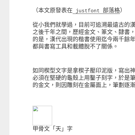
（本文原發表在
 justfont 部落格
）
從小我們就學過，目前可追溯最遠古的
之後千年之間，歷經金文、篆文、隸書
的是，漢代出現的楷書使用迄今兩千餘
都與書寫工具和載體脫不了關係。
如同楔型文字是拿楔子壓印泥版，寫出
必須在堅硬的龜殼上用鑿子刻字，於是
的金文，則因雕刻在金屬面上，筆劃逐
甲骨文「天」字