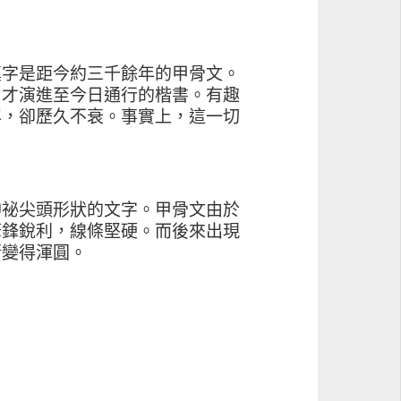
漢字是距今約三千餘年的甲骨文。
，才演進至今日通行的楷書。有趣
年，卻歷久不衰。事實上，這一切
神祕尖頭形狀的文字。甲骨文由於
筆鋒銳利，線條堅硬。而後來出現
漸變得渾圓。