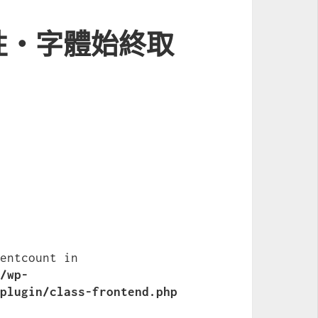
性‧字體始終取
:  Undefined variable $commentcount in 
t/wp-
-plugin/class-frontend.php