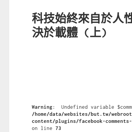
科技始終來自於人
決於載體 (上)
Warning
/home/data/websites/but.tw/webroo
content/plugins/facebook-comments
on line 
73