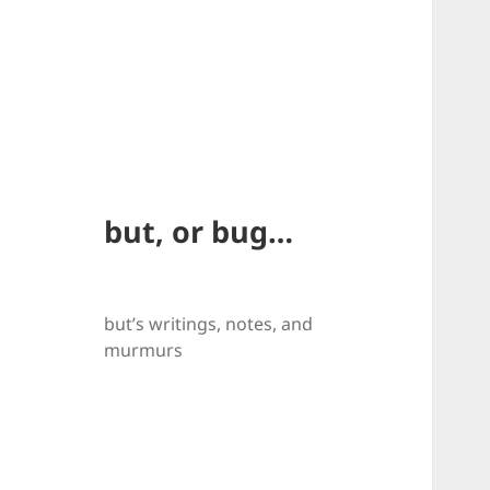
but, or bug…
but’s writings, notes, and 
murmurs