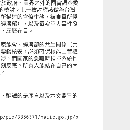
獨立於政府、業界之外的國會調查委
盤的檢討。此一檢討應該做為台灣
言所描述的官僚生態，被東電所俘
與經濟部），以及每次重大事件發
灣，歷歷在目。
、原能會、經濟部的共生關係（共
。要談核安，必須確保核能主管機
干涉，而國家的急難時指揮系統也
立刻反應。所有人能站在自己的崗
球。
來，翻譯的是序言以及本文要旨的
jp/pid/3856371/naiic.go.jp/p