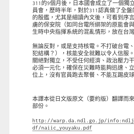
311的9個月後，日本國會成立了一個
員會，歷時半年，對於311認真做了全
的殷鑑，尤其是細讀內文後，可看到序
虜的保安院（如同台電所綁架的原能會
生時中央指揮系統的混亂情形，放在台
無論反對，或是支持核電。不打破台電
犯結構？），核能安全就難以令人信服
關絕對獨立，不受任何經濟、政治壓力
必須一元化，確保在災難時能夠迅速、
位上，沒有官員跑去聚餐、不能互踢皮
本譯本從日文版原文（要約版）翻譯而
部份。
http://warp.da.ndl.go.jp/info:ndl
df/naiic_youyaku.pdf