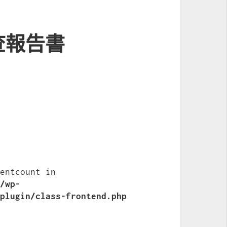
查報告書
:  Undefined variable $commentcount in 
t/wp-
-plugin/class-frontend.php