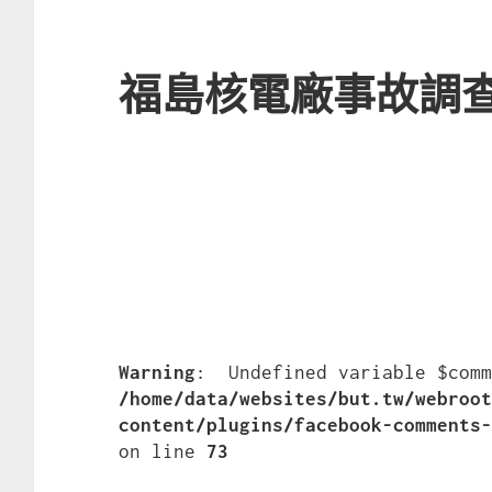
福島核電廠事故調
Warning
/home/data/websites/but.tw/webroo
content/plugins/facebook-comments
on line 
73