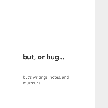
but, or bug…
but’s writings, notes, and 
murmurs