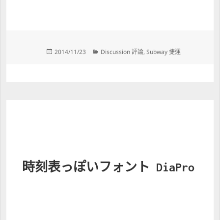
Posted 
Categories 
2014/11/23
Discussion 評論
, 
Subway 捷運
on 
時刻表っぽいフォント DiaPro