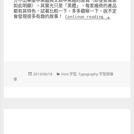
分不出華康中黑體與文鼎中黑體的差異（即便差異是
如此明顯）。其實光只是「黑體」，每家廠商的產品
都有其特色，試著比較一下，多多觀察一下，說不定
尋找街上字體
會發現很多有趣的故事！ 
Continue reading
Posted 
Categories 
2013/06/18
Font 字型
, 
Typography 字型排版
on 
學