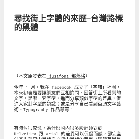
尋找街上字體的來歷—台灣路標
的黑體
（本文原發表在
 justfont 部落格
）
今年 1 月，我在 facebook 成立了「字嗨」社團，
本來初衷是要讓網友們互相詢問、回答街上所看到的
文字，是哪一套字型，進而分享類似字型的差異，促
進大家對字型的認識；或是分享自己看到街頭文字藝
術、Typography 作品等等。
有時候很感慨，為什麼國內很多設計師對於 
Helvetica 跟 Arial 的差異可以侃侃而談，卻完全