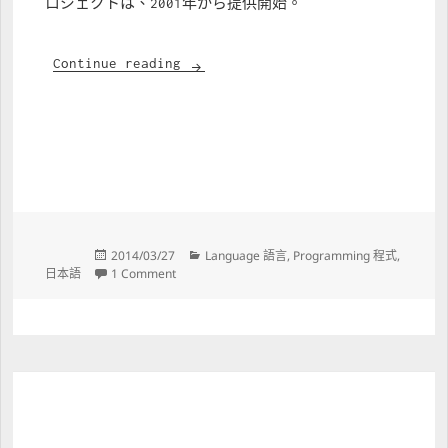
ロジェクトは、2001年から提供開始。
最初から語る Big5-UAO
Continue reading
Posted 
Categories 
2014/03/27
Language 語言
, 
Programming 程式
, 
on 
on 最初から語る Big5-UAO
日本語
1 Comment