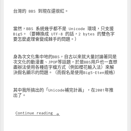
台灣的 BBS 到現在還很紅。
當然，BBS 系統幾乎都不是 Unicode 環境，只支援 
Big5。（要轉換成 UTF-8 的話，2 bytes 的雙色字
要怎麼處理會變成棘手的問題。）
身為次文化集中地的BBS，自古以來就大量討論著同是
次文化的動漫畫、JPOP等話題，於是BBS用戶也一直想
盡辦法使用各種造字檔方式（例如櫻花輸入法）來解
決假名顯示的問題。（而假名是使用Big5-Eten規格）
其中我所搞出的「Unicode補完計画」，在2001年推
出了。
Big5-UAO 細說從頭
Continue reading