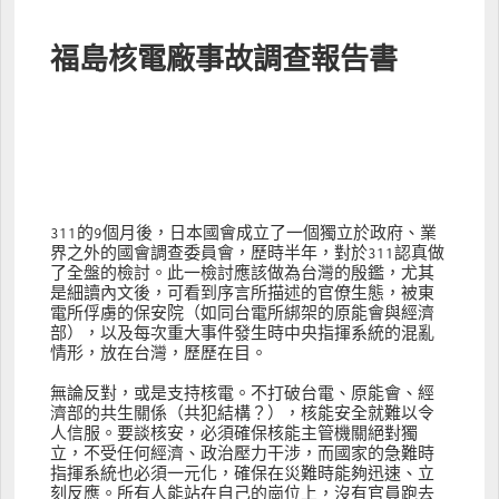
福島核電廠事故調查報告書
311的9個月後，日本國會成立了一個獨立於政府、業
界之外的國會調查委員會，歷時半年，對於311認真做
了全盤的檢討。此一檢討應該做為台灣的殷鑑，尤其
是細讀內文後，可看到序言所描述的官僚生態，被東
電所俘虜的保安院（如同台電所綁架的原能會與經濟
部），以及每次重大事件發生時中央指揮系統的混亂
情形，放在台灣，歷歷在目。
無論反對，或是支持核電。不打破台電、原能會、經
濟部的共生關係（共犯結構？），核能安全就難以令
人信服。要談核安，必須確保核能主管機關絕對獨
立，不受任何經濟、政治壓力干涉，而國家的急難時
指揮系統也必須一元化，確保在災難時能夠迅速、立
刻反應。所有人能站在自己的崗位上，沒有官員跑去