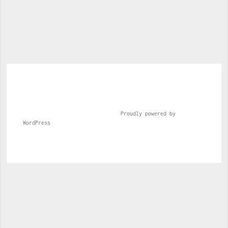
page
				Proudly powered by 
WordPress			