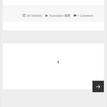
Posted 
Categories 
on 福島
2013/04/03
Translation 翻譯
1 Comment
on 
Posts 
pagination
PAGE 
1
Next 