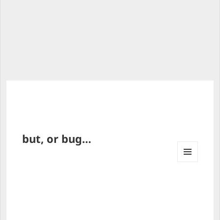
but, or bug…
MENU 
AND 
WIDG
ETS