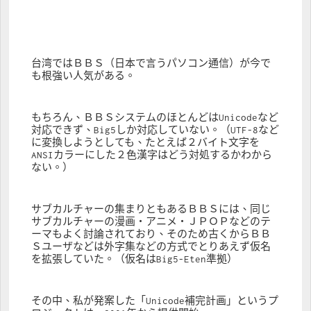
台湾ではＢＢＳ（日本で言うパソコン通信）が今で
も根強い人気がある。
もちろん、ＢＢＳシステムのほとんどはUnicodeなど
対応できず、Big5しか対応していない。（UTF-8など
に変換しようとしても、たとえば２バイト文字を
ANSIカラーにした２色漢字はどう対処するかわから
ない。）
サブカルチャーの集まりともあるＢＢＳには、同じ
サブカルチャーの漫画・アニメ・ＪＰＯＰなどのテ
ーマもよく討論されており、そのため古くからＢＢ
Ｓユーザなどは外字集などの方式でとりあえず仮名
を拡張していた。（仮名はBig5-Eten準拠）
その中、私が発案した「Unicode補完計画」というプ