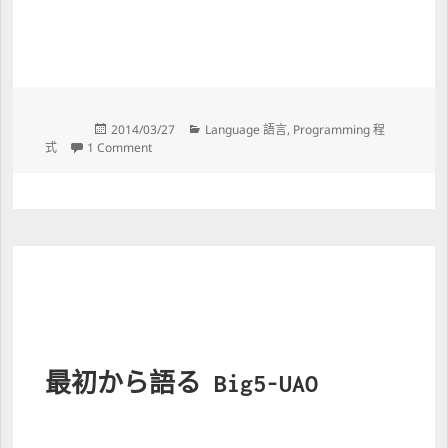
Posted 
Categories 
2014/03/27
Language 語言
, 
Programming 程
on 
on Big5-UAO 細說從頭
式
1 Comment
最初から語る Big5-UAO