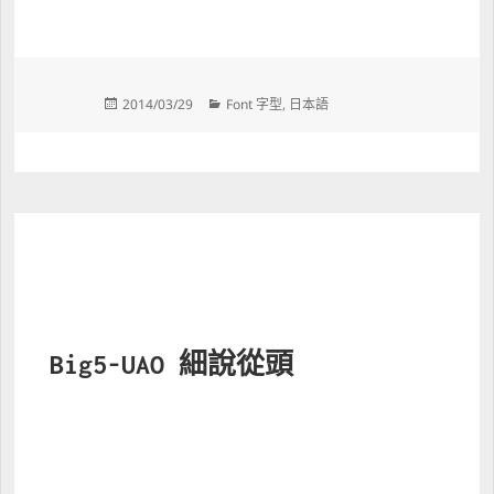
Posted 
Categories 
2014/03/29
Font 字型
, 
日本語
on 
Big5-UAO 細說從頭