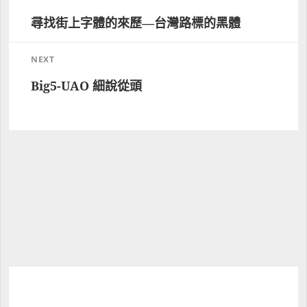
尋找街上字體的來歷—台灣路標的黑體
Previous 
post:
NEXT
Big5-UAO 細說從頭
Next 
post: