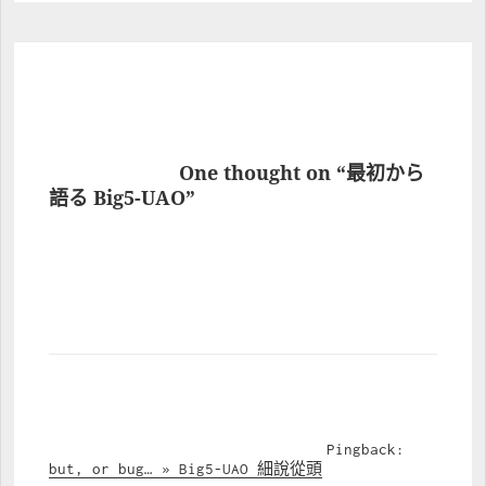
			One thought on “最初から
語る Big5-UAO”		
				Pingback: 
but, or bug… » Big5-UAO 細說從頭