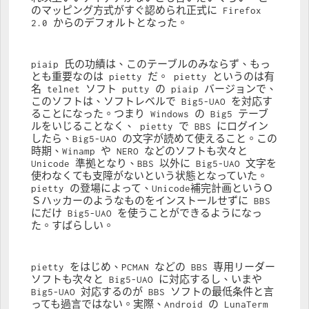
のマッピング方式がすぐ認められ正式に Firefox 
2.0 からのデフォルトとなった。
piaip 氏の功績は、このテーブルのみならず、もっ
とも重要なのは pietty だ。 pietty というのは有
名 telnet ソフト putty の piaip バージョンで、
このソフトは、ソフトレベルで Big5-UAO を対応す
ることになった。つまり Windows の Big5 テーブ
ルをいじることなく、 pietty で BBS にログイン
したら、Big5-UAO の文字が読めて使えること。この
時期、Winamp や NERO などのソフトも次々と 
Unicode 準拠となり、BBS 以外に Big5-UAO 文字を
使わなくても支障がないという状態となっていた。 
pietty の登場によって、Unicode補完計画というＯ
Ｓハッカーのようなものをインストールせずに BBS 
にだけ Big5-UAO を使うことができるようになっ
た。すばらしい。
pietty をはじめ、PCMAN などの BBS 専用リーダー
ソフトも次々と Big5-UAO に対応するし、いまや 
Big5-UAO 対応するのが BBS ソフトの最低条件と言
っても過言ではない。実際、Android の LunaTerm 