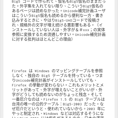
Big5 コードで作られて、仮名もBig5仮名のままだっ
た。外字集を入れてない限り、こういうBig5仮名の
あるページは読めなかった。Unicode補完計画ユーザ
はこういうBig5仮名も読めるから便利な一方、書き
込みするときに、やはりBig5-UAOコードで投稿さ
れ、規格外の文字が増え続ける悪影響もある。（イ
ンストールしていない人は、外字が＆＃xxx；の実体
参照に変換するため流通しやすい。Unicode補完計画
に対する批判はほとんどこの理由）
Firefox は Windows のマッピングテーブルを参照
しなく、独自の Big5 テーブルを持っている。つま
りUnicode補完計画がインストールしていても、
Firefox の挙動が変わらない。これもメリットとメ
リットがあって、外字が増えないことがいいが、外
字がどうしても読めないのがちょっと残念。そして
一番厄介なのは、Firefox 1.5 の Big5 テーブルは
台湾の唯一の公的テーブル：Big5-2003 だった。な
ぜ厄介だというと、使われていないから。2003 年に
やっと制定され、Windows などは対応するそうにな