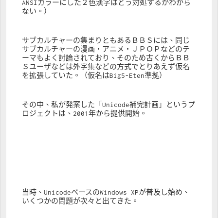
ANSIカラーにした２色漢字はどう対処するかわから
ない。）
サブカルチャーの集まりともあるＢＢＳには、同じ
サブカルチャーの漫画・アニメ・ＪＰＯＰなどのテ
ーマもよく討論されており、そのため古くからＢＢ
Ｓユーザなどは外字集などの方式でとりあえず仮名
を拡張していた。（仮名はBig5-Eten準拠）
その中、私が発案した「Unicode補完計画」というプ
ロジェクトは、2001年から提供開始。
当時、UnicodeベースのWindows XPが普及し始め、
いくつかの問題が次々と出てきた。