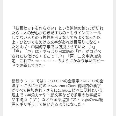
「拡張セットを作らない」という道徳の線(?)が切れ
たら、人の野心がむきだすもの。もうインストール
してない人との互換性を考えなくてもよくなった以
上、ひとつでも欠ける文字があれば目障りになる。
たとえば、中国海字集では包摂させていた「戶」
「户」「戸」は、やっぱり日本語の「戸」がコピペ
されたら化ける。そこで「户」「戸」二文字追加決
定。これで2.20、2.30、…のようにかなり早いスピー
ドで更新してきた。
最新の 2.50 では、ShiftJISの全漢字・GB2312の全
漢字、さらに当時のHKSCS-2001のBMP範囲内の漢字
がすべて追加され、さらに2chのコピペに便利という
理由で、半角カナや、顔文字などで多用の数学記号
や半濁点 (ﾟ∀ﾟ) なども全部追加され、Big5のPUA範
囲をギリギリまで使いきるようになった。