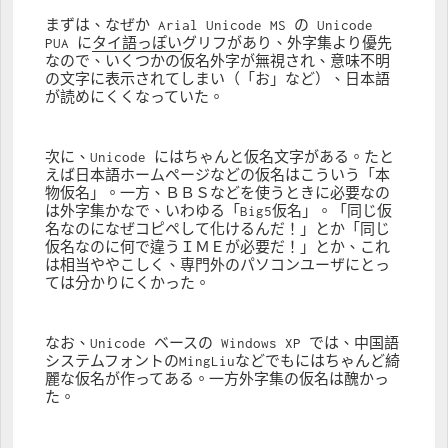
まずは、なぜか Arial Unicode MS の Unicode 
PUA に
タイ語っぽい
グリフがあり、外字集より優先
なので、いくつかの仮名外字が無視され、意味不明
の文字に表示されてしまい（「お」など）、日本語
が読めにくくなっていた。
次に、Unicode にはちゃんと仮名文字がある。たと
えば日本語ホームページなどの仮名はこういう「本
物仮名」。一方、ＢＢＳなどを使うときに必要なの
は外字集かなで、いわゆる「Big5仮名」。「同じ仮
名なのになぜコピペして化けるんだ！」とか「同じ
仮名なのに何で違うＩＭＥが必要だ！」とか、これ
は相当ややこしく、専門外のパソコンユーザにとっ
ては分かりにくかった。
なお、Unicode ベースの Windows XP では、中国語
システムフォントのMingLiuなどでもにはちゃんど綺
麗な仮名が作ってある。一方外字集の仮名は醜かっ
た。