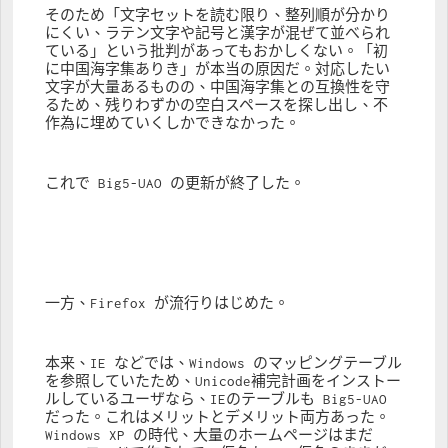
そのため「文字セットを読む限り、整列順が分かり
にくい、ラテン文字や記号と漢字が混ぜて並べられ
ている」という批判があってもおかしくない。「初
に中国海字集ありき」が本当の原因だ。対応したい
文字が大量あるものの、中国海字集との互換性を守
るため、残りわずかの空白スペースを探し出し、不
作為に埋めていくしかできなかった。
これで Big5-UAO の更新が終了した。
一方、Firefox が流行りはじめた。
本来、IE などでは、Windows のマッピングテーブル
を参照していたため、Unicode補完計画をインストー
ルしているユーザなら、IEのテーブルも Big5-UAO 
だった。これはメリットとデメリット両方あった。
Windows XP の時代、大量のホームページはまだ 