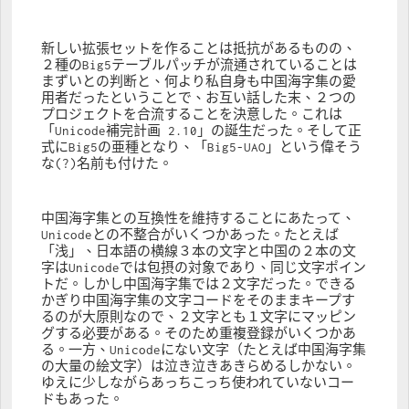
新しい拡張セットを作ることは抵抗があるものの、
２種のBig5テーブルパッチが流通されていることは
まずいとの判断と、何より私自身も中国海字集の愛
用者だったということで、お互い話した末、２つの
プロジェクトを合流することを決意した。これは
「Unicode補完計画 2.10」の誕生だった。そして正
式にBig5の亜種となり、「Big5-UAO」という偉そう
な(?)名前も付けた。
中国海字集との互換性を維持することにあたって、
Unicodeとの不整合がいくつかあった。たとえば
「浅」、日本語の横線３本の文字と中国の２本の文
字はUnicodeでは包摂の対象であり、同じ文字ポイン
トだ。しかし中国海字集では２文字だった。できる
かぎり中国海字集の文字コードをそのままキープす
るのが大原則なので、２文字とも１文字にマッピン
グする必要がある。そのため重複登録がいくつかあ
る。一方、Unicodeにない文字（たとえば中国海字集
の大量の絵文字）は泣き泣きあきらめるしかない。
ゆえに少しながらあっちこっち使われていないコー
ドもあった。