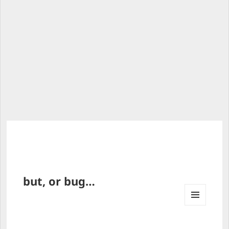
but, or bug…
MENU 
AND 
WIDG