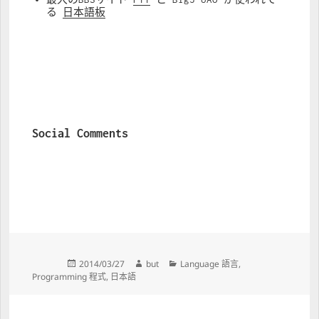
る 
日本語板
Social Comments
Posted 
Author 
Categories 
2014/03/27
but
Language 語言
, 
on 
Programming 程式
, 
日本語