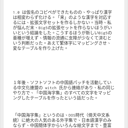
1.0 は仮名のコピペができたものの、やっぱり漢字
は相変わらず化ける。「来」のような漢字を対応す
るには、拡張文字セットを作るしかない。当時、私
が悩んだ末、Big5の拡張セットを作らないほうがい
いという結論をした。こうするほうが新しいBig5の
亜種が増えず、情報の流通に支障が少なくて済むと
いう判断だった。あえて繁体字にマッピングさせ、
変なテーブルを作り上げた。
１年後、ソフトソフトの中国語パッチを活動してい
る中文化連盟の witch 氏から連絡があり、私の同じ
やり方で、「中国海字集」のすべての文字をマッピ
ングしたテーブルを作ったという話だった。
「中国海字集」というのは、DOS時代（倚天中文系
統）に絶大の人気のある外字集で、日本語漢字のみ
ならず、中国簡体字からいろんな絵文字まで、豊富