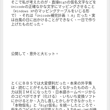
そこで私が考えたのが、直接Big5の仮名文字などを
Unicodeの正確なかな文字にマッピングさせること
（Windows XPのマッピングテーブルをいじる形
で）、それは「Unicode補完計画 1.0」だった。実
は台風の日に出かけることができなく、一日で作り
上げたものだった。
公開して、意外と大ヒット。
とくにＢＢＳでは大変便利だった。本来の外字集
は、読むことがそんなに難しくなかったものの、入
力は別ＩＭＥになったり、日本語ホームページから
のコピペができず（化ける）、いちいち変換ソフト
にかけるとか、入力し直しとかしかできなかった。
「本物仮名」と「Big5仮名」を統一したところで、
仮名のコピペなどが可能となり、入力もMS-IMEが使