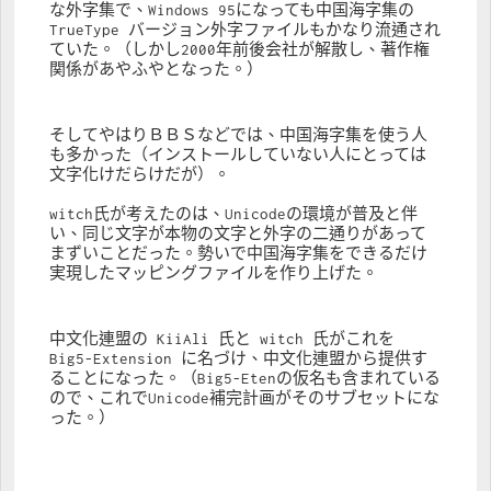
な外字集で、Windows 95になっても中国海字集の 
TrueType バージョン外字ファイルもかなり流通され
ていた。（しかし2000年前後会社が解散し、著作権
関係があやふやとなった。）
そしてやはりＢＢＳなどでは、中国海字集を使う人
も多かった（インストールしていない人にとっては
文字化けだらけだが）。
witch氏が考えたのは、Unicodeの環境が普及と伴
い、同じ文字が本物の文字と外字の二通りがあって
まずいことだった。勢いで中国海字集をできるだけ
実現したマッピングファイルを作り上げた。
中文化連盟の KiiAli 氏と witch 氏がこれを 
Big5-Extension に名づけ、中文化連盟から提供す
ることになった。（Big5-Etenの仮名も含まれている
ので、これでUnicode補完計画がそのサブセットにな
った。）