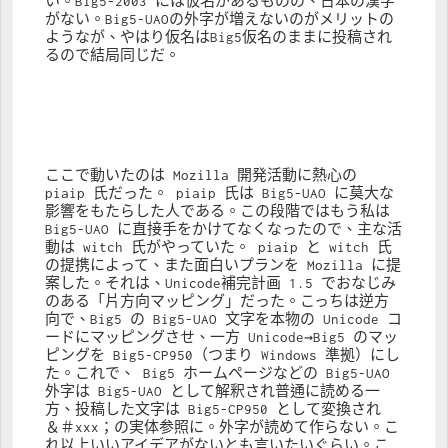
い。Big5-2003 には仮名があるものの、日本の漢字
がない。Big5-UAOの外字が増えないのがメリットの
ようなが、やはり仮名はBig5仮名のままに投稿され
るので結局同じだ。
ここで動いたのは Mozilla 開発活動に熱心の 
piaip 氏だった。 piaip 氏は Big5-UAO に莫大な
影響をもたらした人である。この段階ではもう私は 
Big5-UAO に直接手をかけてなくなったので、主な活
動は witch 氏がやっていた。 piaip と witch 氏
の提携によって、また面白いプランを Mozilla に提
案した。それは、Unicode補完計画 1.5 でおなじみ
のある「片方向マッピング」だった。こっちは逆方
向で、Big5 の Big5-UAO 文字を本物の Unicode コ
ードにマッピングさせ、一方 Unicode→Big5 のマッ
ピングを Big5-CP950（つまり Windows 準拠）にし
た。これで、 Big5 ホームページなどの Big5-UAO 
外字は Big5-UAO として解釈され普通に読める一
方、投稿した文字は Big5-CP950 として変換され 
＆＃xxx；の実体参照に。外字が読めて作らない。こ
れ以上いいアイデアがないとも言いたいぐらい。こ