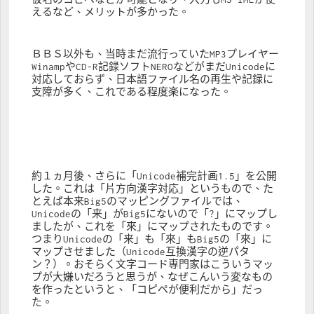
えるなど、メリットが多かった。
ＢＢＳ以外も、当時まだ流行っていたMP3プレイヤー
WinampやCD-R記録ソフトNEROなどがまだUnicodeに
対応しておらず、日本語ファイル名の再生や記録に
支障が多く、これである程度楽になった。
約１ヵ月後、さらに「Unicode補完計画1.5」を公開
した。これは「片方向漢字対応」というもので、た
とえば本来Big5のマッピングファイルでは、
Unicodeの「来」がBig5にないので「?」にマップし
ましたが、これを「來」にマップされたものです。
つまりUnicodeの「来」も「來」もBig5の「來」に
マップさせました（Unicode互換漢字の逆パタ
ン？）。おそらく文字コード専門家はこういうマッ
プが大嫌いだろうと思うが、なぜこんいう変なもの
を作ったというと、「コピペが便利だから」だっ
た。