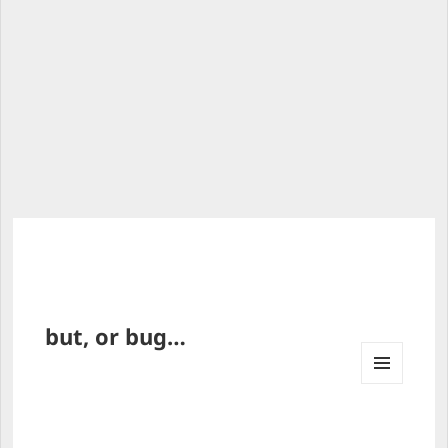
but, or bug…
MENU 
AND 
WIDG
ETS