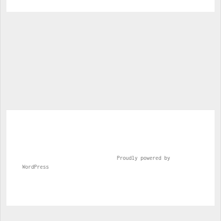
				Proudly powered by 
WordPress			