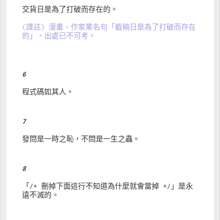
交貨日是為了打破而存在的。
(譯註) 漫畫、作家業名句「截稿日是為了打破而存在
的」，出處已不可考。
6
程式碼如其人。
7
發問是一時之恥，不問是一生之蟲。
8
「/* 刪掉下面這行不知道為什麼就會當掉 */」是永
遠不滅的。