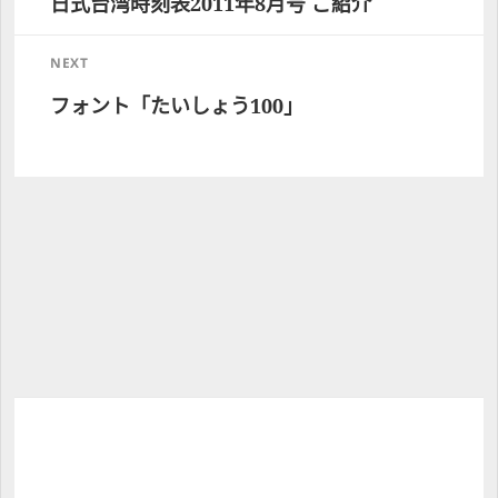
日式台湾時刻表2011年8月号 ご紹介
post:
NEXT
フォント「たいしょう100」
Next 
post: