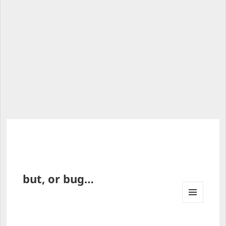
but, or bug…
MENU 
AND 
WIDG