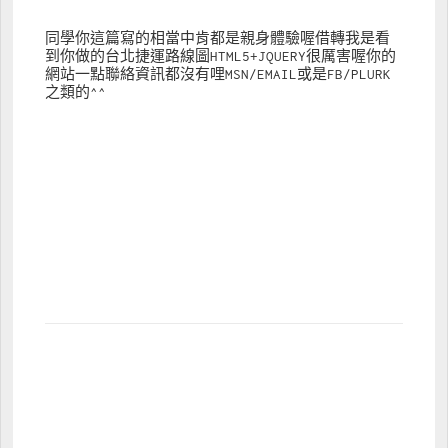
同學你這篇寫的相當中肯都是親身體驗喔借轉我是看
到你做的台北捷運路線圖HTML5+JQUERY很厲害喔你的
網站一點聯絡資訊都沒有哩MSN/EMAIL或是FB/PLURK
之類的^^