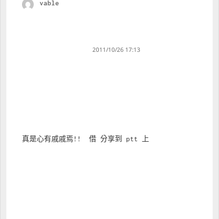
vable
s
a
y
s
:
2011/10/26 17:13
真是心有戚戚焉!!  借 分享到 ptt 上