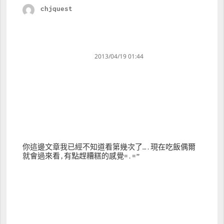
chjquest
s
a
y
s
:
2013/04/19 01:44
你這邊文章我已經不知道看第幾次了….現在吃飯偶爾
就會過來看,有點趕糟糕的感覺=.=”