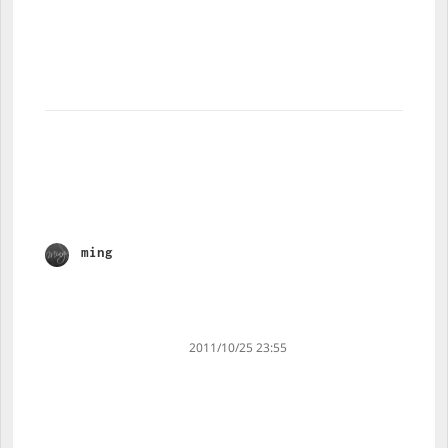
ming
s
a
y
s
:
2011/10/25 23:55