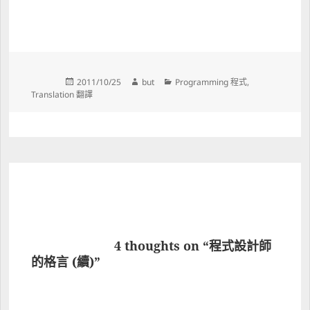
Posted 
Author 
Categories 
2011/10/25
but
Programming 程式
, 
on 
Translation 翻譯
			4 thoughts on “程式設計師
的格言 (續)”		