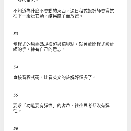
一版捨棄它。
不知道為什麼不會動的東西，週日程式設計師會嘗試
在下一版讓它動，結果膩了而放置。
53
當程式的原始碼規模超過臨界點，就會離開程式設計
師的手，擁有自己的意志。
54
直接看程式碼，比看英文的註解好懂多了。
55
要求「功能要有彈性」的客戶，往往思考都沒有彈
性。
56