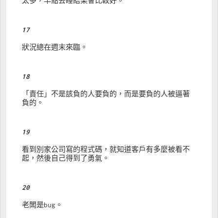
太多，早點去睡結果會比較好。
17
狀況總在週末來臨。
18
「責任」不是該負的人要負的，而是要負的人被逼著
負的。
19
看到別家公司寫的程式碼，就知道客戶有多麼被看不
起，然後自己得到了勇氣。
20
老闆是bug。