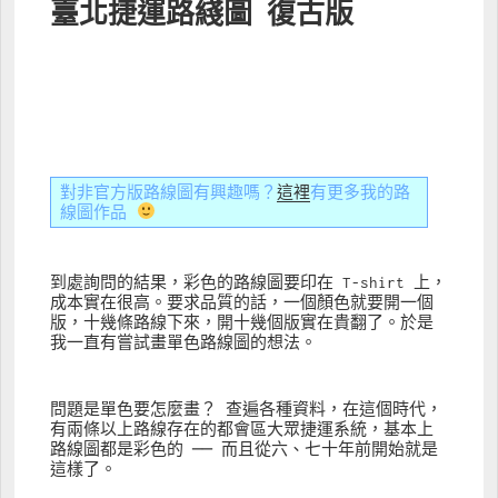
臺北捷運路綫圖 復古版
對非官方版路線圖有興趣嗎？
這裡
有更多我的路
線圖作品 
到處詢問的結果，彩色的路線圖要印在 T-shirt 上，
成本實在很高。要求品質的話，一個顏色就要開一個
版，十幾條路線下來，開十幾個版實在貴翻了。於是
我一直有嘗試畫單色路線圖的想法。
問題是單色要怎麼畫？ 查遍各種資料，在這個時代，
有兩條以上路線存在的都會區大眾捷運系統，基本上
路線圖都是彩色的 ── 而且從六、七十年前開始就是
這樣了。