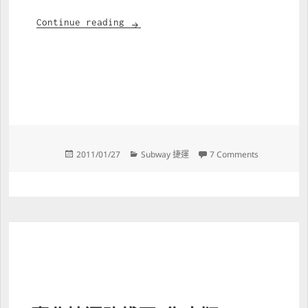
橘線連通宣傳
Continue reading
Posted 
Categories 
on 橘線連通
2011/01/27
Subway 捷運
7 Comments
on 