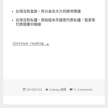
台灣沒有皇居，所以省去大片的綠地標識
台灣沒有私鐵，原始版本灰線是代表私鐵，我拿來
代表規畫中路線
台北捷運路網圖實際比例版本
Continue reading
Posted 
Categories 
on 台北捷
2010/07/22
Subway 捷運
11 Comments
on 