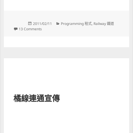
Posted 
Categories 
2011/02/11
Programming 程式
, 
Railway 鐵道
on 
on 站名牌產生器
13 Comments
橘線連通宣傳