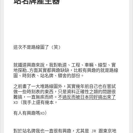
站名牌產生器
這次不是路線圖了 (笑)
就鐵道興趣來說，我對軌道、工程、車輛、線型、實
地探勘…方面其實都興趣缺缺，比較有興趣的就是路線
圖、時刻表、站名牌、驛舍的部份。
之前畫了一大堆路線圖外，其實幾年前自己也在嘗試
做一些時刻表的東西，只是資料正確性之類的問題很
難搞，一直無疾而終。
不過反而被日本同好搞出來了
XD（我手上還有幾本，
有人有興趣嗎XD）
對於站名牌我也一直很有興趣，尤其是 JR 跟東京地