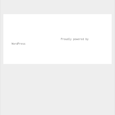
				Proudly powered by 
WordPress			