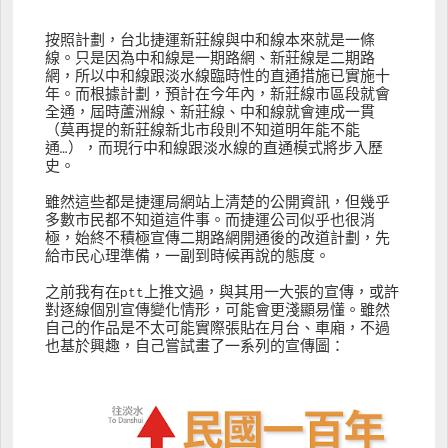
按照計劃，台北捷運新莊線與中和線本來就是一條
線。只是因為中和線是一期路網、新莊線是二期路
網，所以中和線跟淡水線臨時性的直通措施已實施十
年。而根據計劃，預計在今年內，新莊線市區段就會
全通，屆時蘆洲線、新莊線、中和線就會連成一貫
（莫再提的新莊線新北市段則不知道明年能不能
通…），而現行中和線跟淡水線的直通模式將步入歷
史。
雖然這些都是捷運局網站上清楚的公開資訊，但幾乎
多數市民都不知道這件事。而捷運公司似乎也很消
極，始終不積極宣傳二期路網開通後的改道計劃，先
給市民心理準備，一副到時候再說的態度。
之前我有在ptt上推文過，與其用一大張的宣傳，或許
對逐線個別宣傳變化情形，可能會更淺顯易懂。雖然
自己的作品是不太可能實際張貼在月台、車廂，不過
也基於興趣，自己嘗試畫了一系列的宣傳圖：