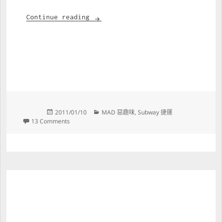
臺北捷運路綫圖 復古版
Continue reading
Posted 
Categories 
2011/01/10
MAD 惡趣味
, 
Subway 捷運
on 
on 臺北捷運路綫圖 復古版
13 Comments