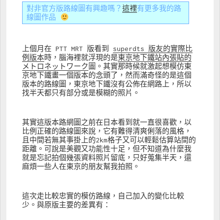
對非官方版路線圖有興趣嗎？
這裡
有更多我的路
線圖作品 
上個月在 PTT MRT 版看到 
superdts 版友的實際比
例版本
時，腦海裡就浮現的是
東京地下鐵站內張貼的
メトロネットワーク
圖。其實那時候就激起想模仿東
京地下鐵畫一個版本的念頭了，然而滿奇怪的是這個
版本的路線圖，東京地下鐵沒有公佈在網路上，所以
找半天都只有部分或是模糊的照片。
其實這版本路網圖之前在日本看到就一直很喜歡，以
比例正確的路線圖來說，它有難得清爽俐落的風格，
且中間若無其事掛上的2km格子又可以輕鬆估算站間的
距離。可說是美觀又功能性十足，但不知道為什麼我
就是忘記拍個幾張資料照片留底，只好蒐集半天，還
麻煩一些人在東京的朋友幫我拍照。
這次走比較忠實的模仿路線，自己加入的變化比較
少。與原版主要的差異有：