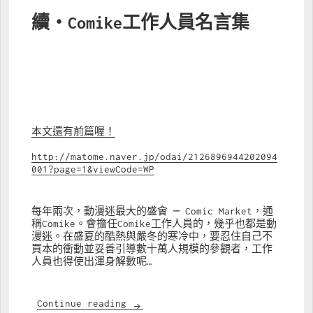
續‧Comike工作人員名言集
本文還有前篇喔！
http://matome.naver.jp/odai/2126896944202094
001?page=1&viewCode=WP
每年兩次，動漫迷最大的盛會 ─ Comic Market，通
稱Comike。會擔任Comike工作人員的，幾乎也都是動
漫迷。在盛夏的酷熱與嚴冬的寒冷中，要忍住自己不
買本的衝動並妥善引導數十萬人規模的參觀者，工作
人員也得使出渾身解數呢…
續‧Comike工作人員名言集
Continue reading