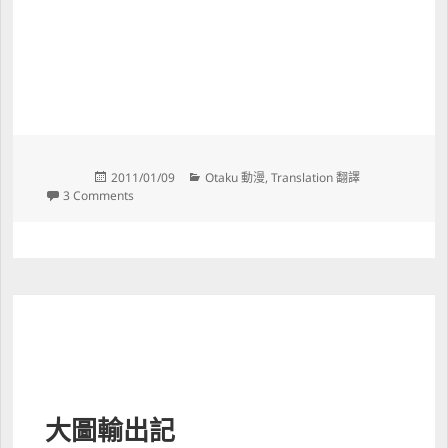
Posted 
Categories 
2011/01/09
Otaku 動漫
, 
Translation 翻譯
on 
on 續‧Comike工作人員名言集
3 Comments
大圖輸出記