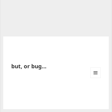
but, or bug…
MENU 
AND 
WIDG
ETS